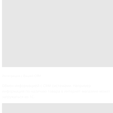
Интеграция с Вашей CRM
Обмен информацией с CRM системами. Например
информация по наличию товара в интернет-магазине может
загружаться из 1С.